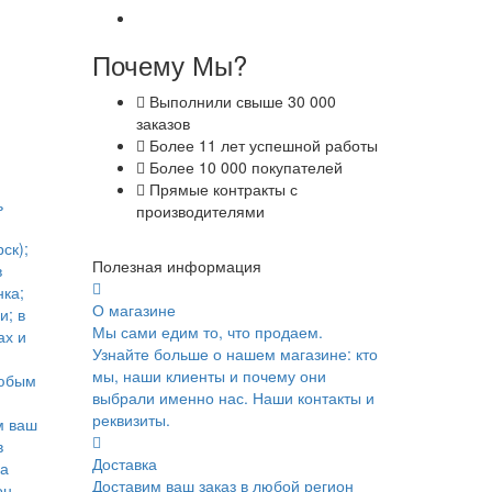
Почему Мы?
Выполнили свыше 30 000
заказов
Более 11 лет успешной работы
Более 10 000 покупателей
Прямые контракты с
ь
производителями
ск);
Полезная информация
в
ка;
О магазине
и; в
Мы сами едим то, что продаем.
ах и
Узнайте больше о нашем магазине: кто
мы, наши клиенты и почему они
юбым
выбрали именно нас. Наши контакты и
реквизиты.
м ваш
в
Доставка
ка
Доставим ваш заказ в любой регион
он