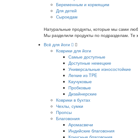
Беременным и кормящим
Для детей
Сыроедам
Натуральные продукты, которые мы сами люб
Мы разделили продукты по подразделам. Те ж
Всё для йоги
Коврики для йоги
Самые доступные
Доступные немецкие
Универсальные износостойкие
Легкие из TPE
Каучуковые
Пробковые
Дизайнерские
Коврики в бухтах
Чехлы, сумки
Пропсы
Благовония
Аромасвечи
Индийские благовония
Конусные благовония