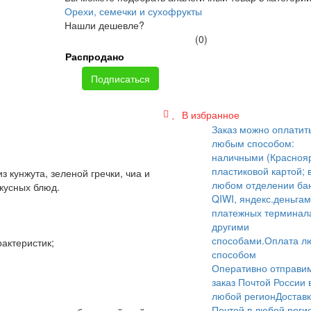
Орехи, семечки и сухофрукты
Нашли дешевле?
(0)
Распродано
Подписаться
В избранное
Заказ можно оплатит
любым способом:
наличными (Краснояр
пластиковой картой; 
з кунжута, зеленой гречки, чиа и
любом отделении бан
кусных блюд.
QIWI, яндекс.деньгам
платежных терминал
другими
способами.
Оплата л
актеристик;
способом
Оперативно отправи
заказ Почтой России 
любой регион
Достав
Почтой в любой реги