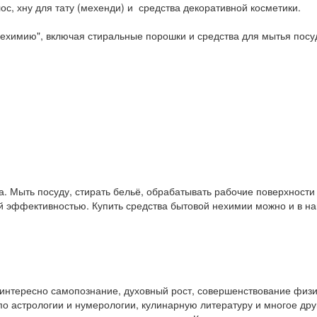
ос, хну для тату (мехенди) и средства декоративной косметики.
ехимию", включая стиральные порошки и средства для мытья посу
. Мыть посуду, стирать бельё, обрабатывать рабочие поверхност
ой эффективностью. Купить средства бытовой нехимии можно и в 
у интересно самопознание, духовный рост, совершенствование физ
и по астрологии и нумерологии, кулинарную литературу и многое др