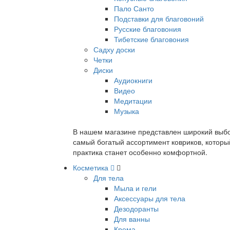
Пало Санто
Подставки для благовоний
Русские благовония
Тибетские благовония
Садху доски
Четки
Диски
Аудиокниги
Видео
Медитации
Музыка
В нашем магазине представлен широкий выбор
самый богатый ассортимент ковриков, которы
практика станет особенно комфортной.
Косметика
Для тела
Мыла и гели
Аксессуары для тела
Дезодоранты
Для ванны
Крема