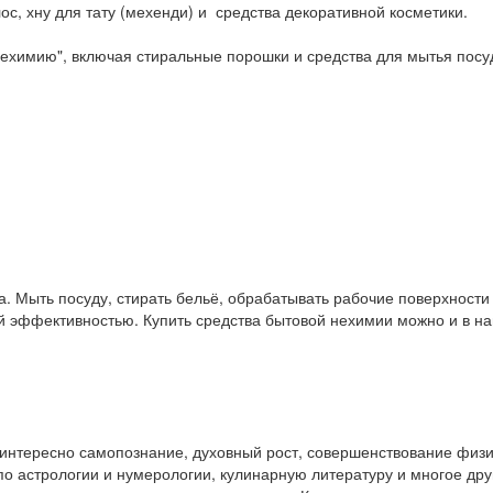
ос, хну для тату (мехенди) и средства декоративной косметики.
ехимию", включая стиральные порошки и средства для мытья посу
. Мыть посуду, стирать бельё, обрабатывать рабочие поверхност
ой эффективностью. Купить средства бытовой нехимии можно и в 
у интересно самопознание, духовный рост, совершенствование физ
и по астрологии и нумерологии, кулинарную литературу и многое др