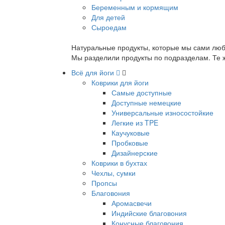
Беременным и кормящим
Для детей
Сыроедам
Натуральные продукты, которые мы сами люб
Мы разделили продукты по подразделам. Те ж
Всё для йоги
Коврики для йоги
Самые доступные
Доступные немецкие
Универсальные износостойкие
Легкие из TPE
Каучуковые
Пробковые
Дизайнерские
Коврики в бухтах
Чехлы, сумки
Пропсы
Благовония
Аромасвечи
Индийские благовония
Конусные благовония