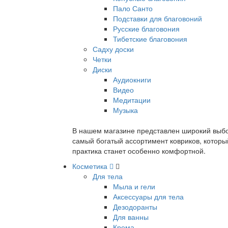
Пало Санто
Подставки для благовоний
Русские благовония
Тибетские благовония
Садху доски
Четки
Диски
Аудиокниги
Видео
Медитации
Музыка
В нашем магазине представлен широкий выбор
самый богатый ассортимент ковриков, которы
практика станет особенно комфортной.
Косметика
Для тела
Мыла и гели
Аксессуары для тела
Дезодоранты
Для ванны
Крема