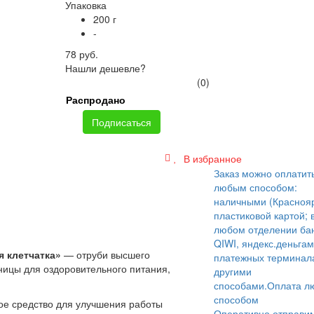
Упаковка
200 г
-
78 руб.
Нашли дешевле?
(0)
Распродано
Подписаться
В избранное
Заказ можно оплатит
любым способом:
наличными (Краснояр
пластиковой картой; 
любом отделении бан
QIWI, яндекс.деньгам
я клетчатка»
— отруби высшего
платежных терминал
ницы для оздоровительного питания,
другими
способами.
Оплата л
способом
ое средство для улучшения работы
Оперативно отправи