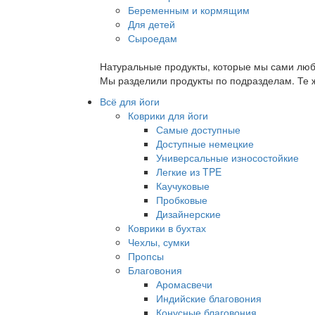
Беременным и кормящим
Для детей
Сыроедам
Натуральные продукты, которые мы сами люб
Мы разделили продукты по подразделам. Те ж
Всё для йоги
Коврики для йоги
Самые доступные
Доступные немецкие
Универсальные износостойкие
Легкие из TPE
Каучуковые
Пробковые
Дизайнерские
Коврики в бухтах
Чехлы, сумки
Пропсы
Благовония
Аромасвечи
Индийские благовония
Конусные благовония