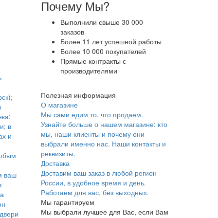
Почему Мы?
Выполнили свыше 30 000
заказов
Более 11 лет успешной работы
Более 10 000 покупателей
Прямые контракты с
производителями
ь
Полезная информация
ск);
О магазине
в
Мы сами едим то, что продаем.
ка;
Узнайте больше о нашем магазине: кто
и; в
мы, наши клиенты и почему они
ах и
выбрали именно нас. Наши контакты и
реквизиты.
юбым
Доставка
Доставим ваш заказ в любой регион
м ваш
России, в удобное время и день.
в
Работаем для вас, без выходных.
ка
Мы гарантируем
он
Мы выбрали лучшее для Вас, если Вам
 двери