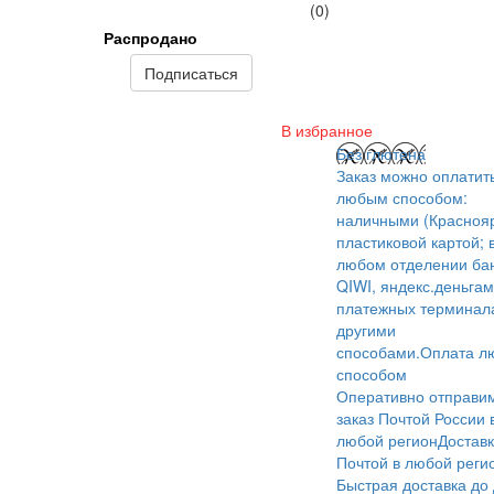
(0)
Распродано
Подписаться
В избранное
Без глютена
Заказ можно оплатит
любым способом:
наличными (Краснояр
пластиковой картой; 
любом отделении бан
QIWI, яндекс.деньгам
платежных терминал
другими
способами.
Оплата л
способом
Оперативно отправи
заказ Почтой России 
любой регион
Достав
Почтой в любой реги
Быстрая доставка до