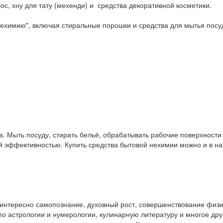
ос, хну для тату (мехенди) и средства декоративной косметики.
ехимию", включая стиральные порошки и средства для мытья посу
. Мыть посуду, стирать бельё, обрабатывать рабочие поверхност
ой эффективностью. Купить средства бытовой нехимии можно и в 
у интересно самопознание, духовный рост, совершенствование физ
и по астрологии и нумерологии, кулинарную литературу и многое др