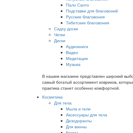
Пало Санто
Подставки для благовоний
Русские благовония
Тибетские благовония
Садху доски
Четки
Диски
Аудиокниги
Видео
Медитации
Музыка
В нашем магазине представлен широкий выбор
самый богатый ассортимент ковриков, которы
практика станет особенно комфортной.
Косметика
Для тела
Мыла и гели
Аксессуары для тела
Дезодоранты
Для ванны
Крема