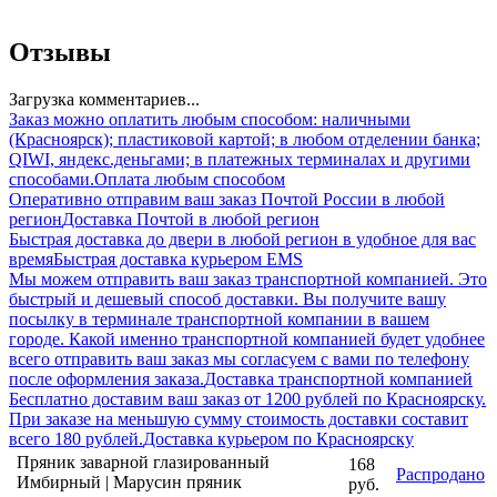
Отзывы
Загрузка комментариев...
Заказ можно оплатить любым способом: наличными
(Красноярск); пластиковой картой; в любом отделении банка;
QIWI, яндекс.деньгами; в платежных терминалах и другими
способами.
Оплата любым способом
Оперативно отправим ваш заказ Почтой России в любой
регион
Доставка Почтой в любой регион
Быстрая доставка до двери в любой регион в удобное для вас
время
Быстрая доставка курьером EMS
Мы можем отправить ваш заказ транспортной компанией. Это
быстрый и дешевый способ доставки. Вы получите вашу
посылку в терминале транспортной компании в вашем
городе. Какой именно транспортной компанией будет удобнее
всего отправить ваш заказ мы согласуем с вами по телефону
после оформления заказа.
Доставка транспортной компанией
Бесплатно доставим ваш заказ от 1200 рублей по Красноярску.
При заказе на меньшую сумму стоимость доставки составит
всего 180 рублей.
Доставка курьером по Красноярску
Пряник заварной глазированный
168
Распродано
Имбирный | Марусин пряник
руб.