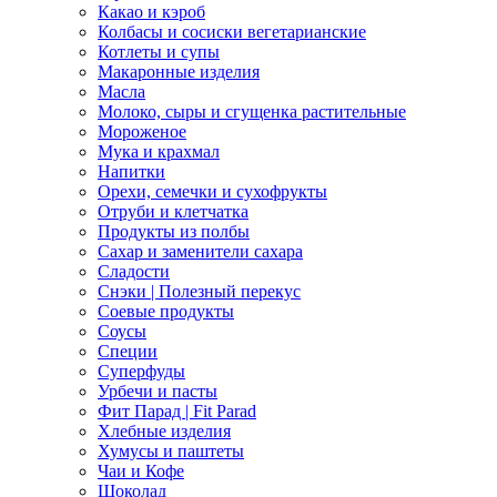
Какао и кэроб
Колбасы и сосиски вегетарианские
Котлеты и супы
Макаронные изделия
Масла
Молоко, сыры и сгущенка растительные
Мороженое
Мука и крахмал
Напитки
Орехи, семечки и сухофрукты
Отруби и клетчатка
Продукты из полбы
Сахар и заменители сахара
Сладости
Снэки | Полезный перекус
Соевые продукты
Соусы
Специи
Суперфуды
Урбечи и пасты
Фит Парад | Fit Parad
Хлебные изделия
Хумусы и паштеты
Чаи и Кофе
Шоколад