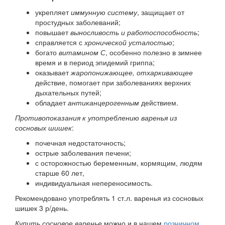
укрепляет
иммунную систему
, защищает от
простудных заболеваний;
повышает
выносливость и работоспособность
;
справляется с
хронической усталостью
;
богато
витамином С
, особенно полезно в зимнее
время и в период эпидемий гриппа;
оказывает
жаропонижающее, отхаркивающее
действие, помогает при заболеваниях верхних
дыхательных путей;
обладает
антиканцерогенным
действием.
Противопоказания к употреблению варенья из
сосновых шишек
:
почечная недостаточность;
острые заболевания печени;
с осторожностью беременным, кормящим, людям
старше 60 лет,
индивидуальная непереносимость.
Рекомендовано употреблять 1 ст.л. варенья из сосновых
шишек 3 р/день.
Купить сосновое варенье
можно и в нашем
розничном