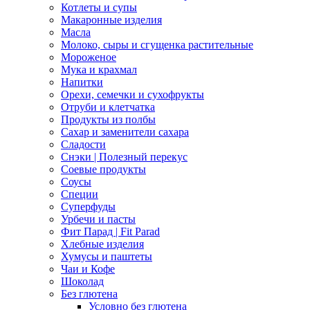
Котлеты и супы
Макаронные изделия
Масла
Молоко, сыры и сгущенка растительные
Мороженое
Мука и крахмал
Напитки
Орехи, семечки и сухофрукты
Отруби и клетчатка
Продукты из полбы
Сахар и заменители сахара
Сладости
Снэки | Полезный перекус
Соевые продукты
Соусы
Специи
Суперфуды
Урбечи и пасты
Фит Парад | Fit Parad
Хлебные изделия
Хумусы и паштеты
Чаи и Кофе
Шоколад
Без глютена
Условно без глютена