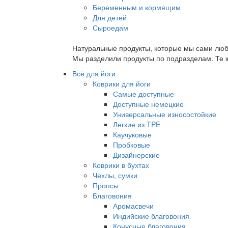
Беременным и кормящим
Для детей
Сыроедам
Натуральные продукты, которые мы сами люб
Мы разделили продукты по подразделам. Те ж
Всё для йоги
Коврики для йоги
Самые доступные
Доступные немецкие
Универсальные износостойкие
Легкие из TPE
Каучуковые
Пробковые
Дизайнерские
Коврики в бухтах
Чехлы, сумки
Пропсы
Благовония
Аромасвечи
Индийские благовония
Конусные благовония