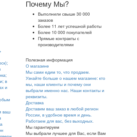
Почему Мы?
Выполнили свыше 30 000
заказов
Более 11 лет успешной работы
Более 10 000 покупателей
Прямые контракты с
производителями
ь
Полезная информация
ск);
О магазине
в
Мы сами едим то, что продаем.
ка;
Узнайте больше о нашем магазине: кто
и; в
мы, наши клиенты и почему они
ах и
выбрали именно нас. Наши контакты и
реквизиты.
юбым
Доставка
Доставим ваш заказ в любой регион
м ваш
России, в удобное время и день.
в
Работаем для вас, без выходных.
ка
Мы гарантируем
он
Мы выбрали лучшее для Вас, если Вам
 двери