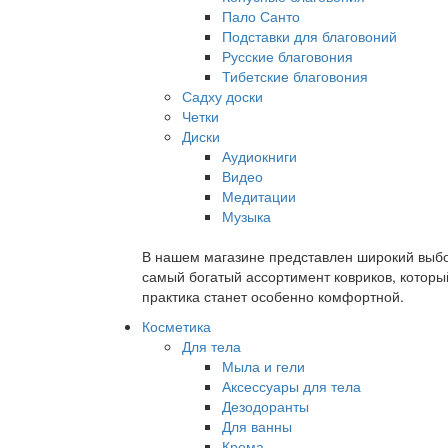
Пало Санто
Подставки для благовоний
Русские благовония
Тибетские благовония
Садху доски
Четки
Диски
Аудиокниги
Видео
Медитации
Музыка
В нашем магазине представлен широкий выбор
самый богатый ассортимент ковриков, которы
практика станет особенно комфортной.
Косметика
Для тела
Мыла и гели
Аксессуары для тела
Дезодоранты
Для ванны
Крема