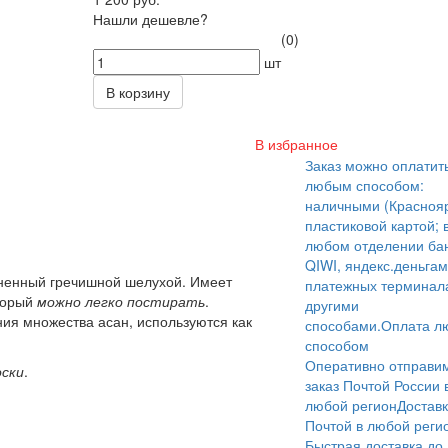
Нашли дешевле?
(0)
шт
В корзину
В избранное
Заказ можно оплатит
любым способом:
наличными (Краснояр
пластиковой картой; 
любом отделении бан
QIWI, яндекс.деньгам
ненный гречишной шелухой. Имеет
платежных терминал
оторый
можно легко постирать
.
другими
ия множества асан, используются как
способами.
Оплата л
способом
Оперативно отправи
оски
.
заказ Почтой России 
любой регион
Достав
Почтой в любой реги
Быстрая доставка до