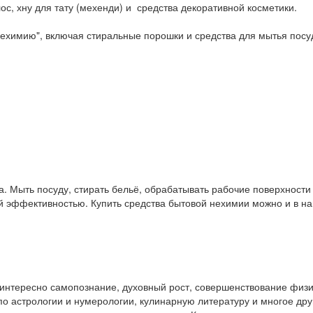
ос, хну для тату (мехенди) и средства декоративной косметики.
ехимию", включая стиральные порошки и средства для мытья посу
. Мыть посуду, стирать бельё, обрабатывать рабочие поверхност
ой эффективностью. Купить средства бытовой нехимии можно и в 
у интересно самопознание, духовный рост, совершенствование физ
и по астрологии и нумерологии, кулинарную литературу и многое др