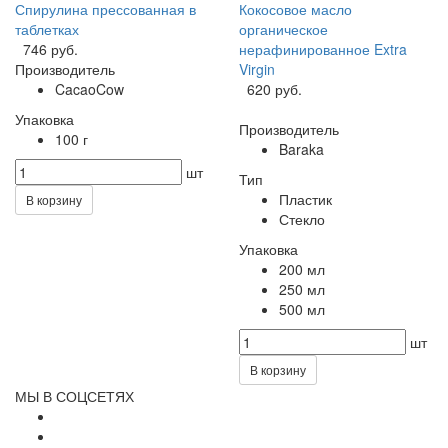
Спирулина прессованная в
Кокосовое масло
таблетках
органическое
746 руб.
нерафинированное Extra
Производитель
Virgin
CacaoCow
620 руб.
Упаковка
Производитель
100 г
Baraka
шт
Тип
Пластик
В корзину
Стекло
Упаковка
200 мл
250 мл
500 мл
шт
В корзину
МЫ В СОЦСЕТЯХ