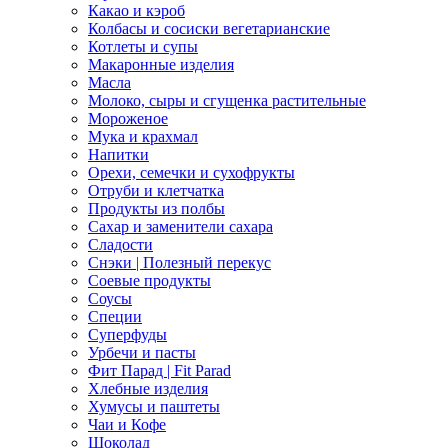
Какао и кэроб
Колбасы и сосиски вегетарианские
Котлеты и супы
Макаронные изделия
Масла
Молоко, сыры и сгущенка растительные
Мороженое
Мука и крахмал
Напитки
Орехи, семечки и сухофрукты
Отруби и клетчатка
Продукты из полбы
Сахар и заменители сахара
Сладости
Снэки | Полезный перекус
Соевые продукты
Соусы
Специи
Суперфуды
Урбечи и пасты
Фит Парад | Fit Parad
Хлебные изделия
Хумусы и паштеты
Чаи и Кофе
Шоколад