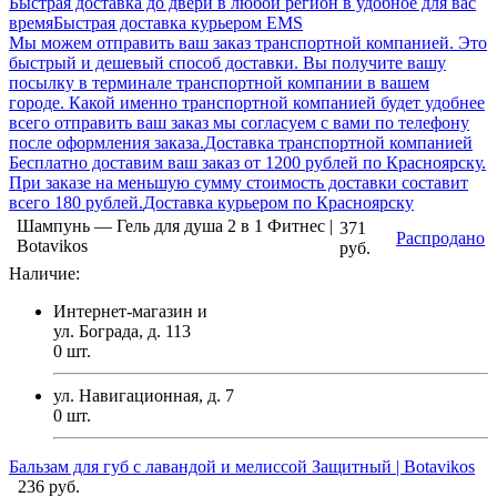
Быстрая доставка до двери в любой регион в удобное для вас
время
Быстрая доставка курьером EMS
Мы можем отправить ваш заказ транспортной компанией. Это
быстрый и дешевый способ доставки. Вы получите вашу
посылку в терминале транспортной компании в вашем
городе. Какой именно транспортной компанией будет удобнее
всего отправить ваш заказ мы согласуем с вами по телефону
после оформления заказа.
Доставка транспортной компанией
Бесплатно доставим ваш заказ от 1200 рублей по Красноярску.
При заказе на меньшую сумму стоимость доставки составит
всего 180 рублей.
Доставка курьером по Красноярску
Шампунь — Гель для душа 2 в 1 Фитнес |
371
Распродано
Botavikos
руб.
Наличие:
Интернет-магазин и
ул. Бограда, д. 113
0
шт.
ул. Навигационная, д. 7
0
шт.
Бальзам для губ с лавандой и мелиссой Защитный | Botavikos
236 руб.