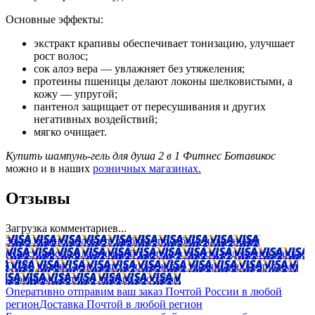
Основные эффекты:
экстракт крапивы обеспечивает тонизацию, улучшает
рост волос;
сок алоэ вера — увлажняет без утяжеления;
протеины пшеницы делают локоны шелковистыми, а
кожу — упругой;
пантенол защищает от пересушивания и других
негативных воздействий;
мягко очищает.
Купить шампунь-гель для душа 2 в 1 Фитнес Ботавикос
можно и в наших
розничных магазинах.
Отзывы
Загрузка комментариев...
Заказ можно оплатить любым способом: наличными
(Красноярск); пластиковой картой; в любом отделении банка;
QIWI, яндекс.деньгами; в платежных терминалах и другими
способами.
Оплата любым способом
Оперативно отправим ваш заказ Почтой России в любой
регион
Доставка Почтой в любой регион