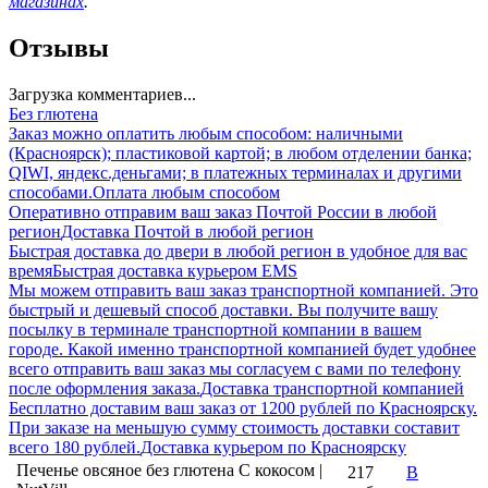
магазинах
.
Отзывы
Загрузка комментариев...
Без глютена
Заказ можно оплатить любым способом: наличными
(Красноярск); пластиковой картой; в любом отделении банка;
QIWI, яндекс.деньгами; в платежных терминалах и другими
способами.
Оплата любым способом
Оперативно отправим ваш заказ Почтой России в любой
регион
Доставка Почтой в любой регион
Быстрая доставка до двери в любой регион в удобное для вас
время
Быстрая доставка курьером EMS
Мы можем отправить ваш заказ транспортной компанией. Это
быстрый и дешевый способ доставки. Вы получите вашу
посылку в терминале транспортной компании в вашем
городе. Какой именно транспортной компанией будет удобнее
всего отправить ваш заказ мы согласуем с вами по телефону
после оформления заказа.
Доставка транспортной компанией
Бесплатно доставим ваш заказ от 1200 рублей по Красноярску.
При заказе на меньшую сумму стоимость доставки составит
всего 180 рублей.
Доставка курьером по Красноярску
Печенье овсяное без глютена С кокосом |
217
В