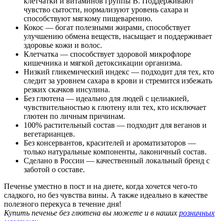
клетчатки и витаминов группы B. Поддерживают
чувство сытости, нормализуют уровень сахара и
способствуют мягкому пищеварению.
Кокос — богат полезными жирами, способствует
улучшению обмена веществ, насыщает и поддерживает
здоровье кожи и волос.
Клетчатка — способствует здоровой микрофлоре
кишечника и мягкой детоксикации организма.
Низкий гликемический индекс — подходит для тех, кто
следит за уровнем сахара в крови и стремится избежать
резких скачков инсулина.
Без глютена — идеально для людей с целиакией,
чувствительностью к глютену или тех, кто исключает
глютен по личным причинам.
100% растительный состав — подходит для веганов и
вегетарианцев.
Без консервантов, красителей и ароматизаторов —
только натуральные компоненты, лаконичный состав.
Сделано в России — качественный локальный бренд с
заботой о составе.
Печенье уместно в пост и на диете, когда хочется чего-то
сладкого, но без чувства вины. А также идеально в качестве
полезного перекуса в течение дня!
Купить печенье без глютена вы можете и в наших
розничных