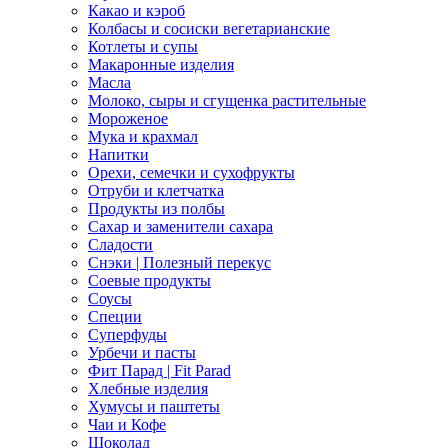
Какао и кэроб
Колбасы и сосиски вегетарианские
Котлеты и супы
Макаронные изделия
Масла
Молоко, сыры и сгущенка растительные
Мороженое
Мука и крахмал
Напитки
Орехи, семечки и сухофрукты
Отруби и клетчатка
Продукты из полбы
Сахар и заменители сахара
Сладости
Снэки | Полезный перекус
Соевые продукты
Соусы
Специи
Суперфуды
Урбечи и пасты
Фит Парад | Fit Parad
Хлебные изделия
Хумусы и паштеты
Чаи и Кофе
Шоколад