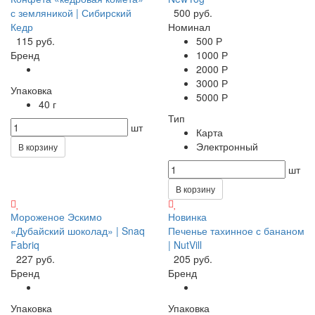
с земляникой | Сибирский
500 руб.
Кедр
Номинал
115 руб.
500 Р
Бренд
1000 Р
2000 Р
3000 Р
Упаковка
5000 Р
40 г
Тип
шт
Карта
Электронный
В корзину
шт
В корзину
Мороженое Эскимо
Новинка
«Дубайский шоколад» | Snaq
Печенье тахинное с бананом
Fabriq
| NutVill
227 руб.
205 руб.
Бренд
Бренд
Упаковка
Упаковка