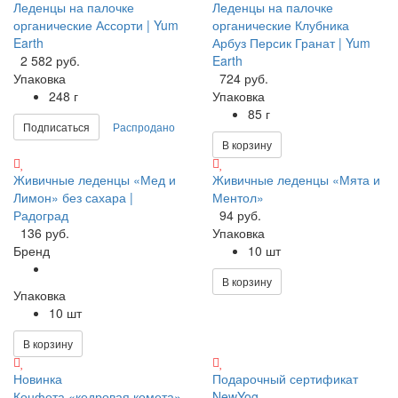
Леденцы на палочке
Леденцы на палочке
органические Ассорти | Yum
органические Клубника
Earth
Арбуз Персик Гранат | Yum
2 582 руб.
Earth
Упаковка
724 руб.
248 г
Упаковка
85 г
Подписаться
Распродано
В корзину
Живичные леденцы «Мед и
Живичные леденцы «Мята и
Лимон» без сахара |
Ментол»
Радоград
94 руб.
136 руб.
Упаковка
Бренд
10 шт
В корзину
Упаковка
10 шт
В корзину
Новинка
Подарочный сертификат
Конфета «кедровая комета»
NewYog