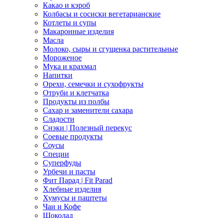
Какао и кэроб
Колбасы и сосиски вегетарианские
Котлеты и супы
Макаронные изделия
Масла
Молоко, сыры и сгущенка растительные
Мороженое
Мука и крахмал
Напитки
Орехи, семечки и сухофрукты
Отруби и клетчатка
Продукты из полбы
Сахар и заменители сахара
Сладости
Снэки | Полезный перекус
Соевые продукты
Соусы
Специи
Суперфуды
Урбечи и пасты
Фит Парад | Fit Parad
Хлебные изделия
Хумусы и паштеты
Чаи и Кофе
Шоколад