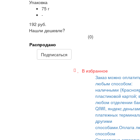
Упаковка
75 г
-
192 руб.
Нашли дешевле?
(0)
Распродано
Подписаться
В избранное
Заказ можно оплатит
любым способом:
наличными (Краснояр
пластиковой картой; 
любом отделении бан
QIWI, яндекс.деньгам
платежных терминал
другими
способами.
Оплата л
способом
Оперативно отправи