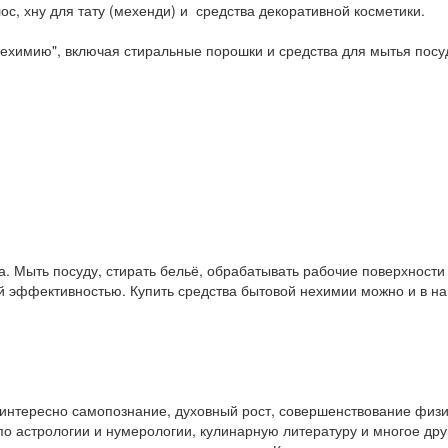
ос, хну для тату (мехенди) и средства декоративной косметики.
ехимию", включая стиральные порошки и средства для мытья посу
. Мыть посуду, стирать бельё, обрабатывать рабочие поверхност
ой эффективностью. Купить средства бытовой нехимии можно и в 
у интересно самопознание, духовный рост, совершенствование физ
и по астрологии и нумерологии, кулинарную литературу и многое др