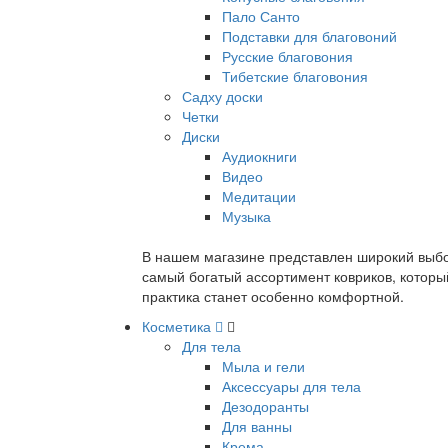
Пало Санто
Подставки для благовоний
Русские благовония
Тибетские благовония
Садху доски
Четки
Диски
Аудиокниги
Видео
Медитации
Музыка
В нашем магазине представлен широкий выбор
самый богатый ассортимент ковриков, которы
практика станет особенно комфортной.
Косметика
Для тела
Мыла и гели
Аксессуары для тела
Дезодоранты
Для ванны
Крема