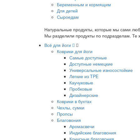
Беременным и кормящим
Для детей
Сыроедам
Натуральные продукты, которые мы сами люб
Мы разделили продукты по подразделам. Те ж
Всё для йоги
Коврики для йоги
Самые доступные
Доступные немецкие
Универсальные износостойкие
Легкие из TPE
Каучуковые
Пробковые
Дизайнерские
Коврики в бухтах
Чехлы, сумки
Пропсы
Благовония
Аромасвечи
Индийские благовония
Конусные благовония