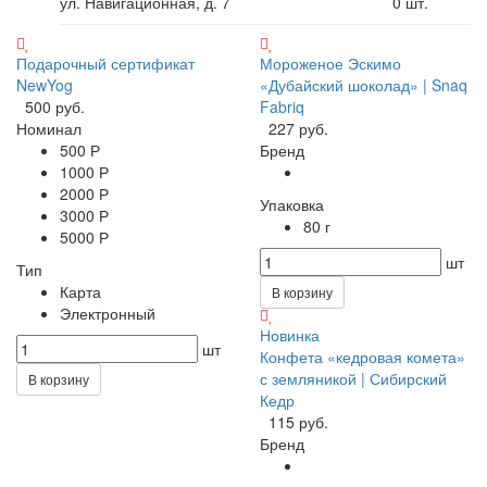
ул. Навигационная, д. 7
0
шт.
Подарочный сертификат
Мороженое Эскимо
NewYog
«Дубайский шоколад» | Snaq
500 руб.
Fabriq
Номинал
227 руб.
500 Р
Бренд
1000 Р
2000 Р
Упаковка
3000 Р
80 г
5000 Р
шт
Тип
Карта
В корзину
Электронный
Новинка
шт
Конфета «кедровая комета»
с земляникой | Сибирский
В корзину
Кедр
115 руб.
Бренд