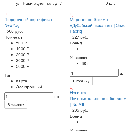
ул. Навигационная, д. 7
0
шт.
Подарочный сертификат
Мороженое Эскимо
NewYog
«Дубайский шоколад» | Snaq
500 руб.
Fabriq
Номинал
227 руб.
500 Р
Бренд
1000 Р
2000 Р
Упаковка
3000 Р
80 г
5000 Р
шт
Тип
Карта
В корзину
Электронный
Новинка
шт
Печенье тахинное с бананом
| NutVill
В корзину
205 руб.
Бренд
Упаковка