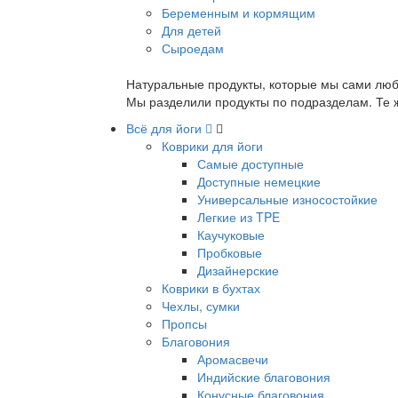
Беременным и кормящим
Для детей
Сыроедам
Натуральные продукты, которые мы сами люб
Мы разделили продукты по подразделам. Те ж
Всё для йоги
Коврики для йоги
Самые доступные
Доступные немецкие
Универсальные износостойкие
Легкие из TPE
Каучуковые
Пробковые
Дизайнерские
Коврики в бухтах
Чехлы, сумки
Пропсы
Благовония
Аромасвечи
Индийские благовония
Конусные благовония