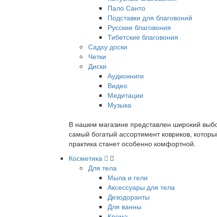
Пало Санто
Подставки для благовоний
Русские благовония
Тибетские благовония
Садху доски
Четки
Диски
Аудиокниги
Видео
Медитации
Музыка
В нашем магазине представлен широкий выбор
самый богатый ассортимент ковриков, которы
практика станет особенно комфортной.
Косметика
Для тела
Мыла и гели
Аксессуары для тела
Дезодоранты
Для ванны
Крема