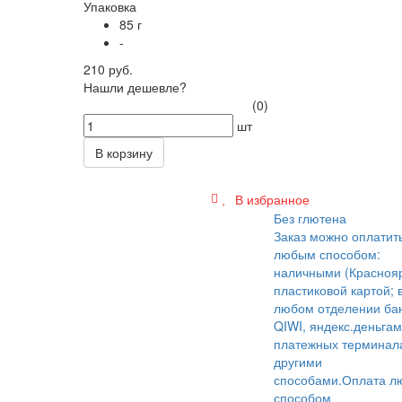
Упаковка
85 г
-
210 руб.
Нашли дешевле?
(0)
шт
В корзину
В избранное
Без глютена
Заказ можно оплатит
любым способом:
наличными (Краснояр
пластиковой картой; 
любом отделении бан
QIWI, яндекс.деньгам
платежных терминал
другими
способами.
Оплата л
способом