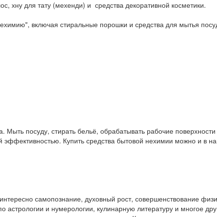
ос, хну для тату (мехенди) и средства декоративной косметики.
ехимию", включая стиральные порошки и средства для мытья посу
. Мыть посуду, стирать бельё, обрабатывать рабочие поверхност
ой эффективностью. Купить средства бытовой нехимии можно и в 
у интересно самопознание, духовный рост, совершенствование физ
и по астрологии и нумерологии, кулинарную литературу и многое др