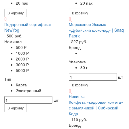
20 пак
20 пак
В корзину
В корзину
Подарочный сертификат
Мороженое Эскимо
NewYog
«Дубайский шоколад» | Snaq
500 руб.
Fabriq
Номинал
227 руб.
500 Р
Бренд
1000 Р
2000 Р
Упаковка
3000 Р
80 г
5000 Р
шт
Тип
Карта
В корзину
Электронный
Новинка
шт
Конфета «кедровая комета»
с земляникой | Сибирский
В корзину
Кедр
115 руб.
Бренд