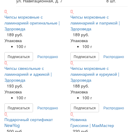
ул. Навигационная, д. 7
8
шт.
Чипсы морковные с
Чипсы морковные с
ламинарией оригинальные |
ламинарией и паприкой |
Здороведа
Здороведа
189 руб.
189 руб.
Упаковка
Упаковка
100 г
100 г
Подписаться
Распродано
Подписаться
Распродано
Чипсы свекольные с
Чипсы морковные с
ламинарией и аджикой |
ламинарией и куркумой |
Здороведа
Здороведа
193 руб.
188 руб.
Упаковка
Упаковка
100 г
100 г
Подписаться
Распродано
Подписаться
Распродано
Подарочный сертификат
Новинка
NewYog
Гриссини | МакМастер
500 руб.
220 руб.