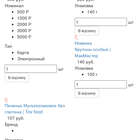
Номинал
Упаковка
500 Р
140 г
1000 Р
шт
2000 Р
3000 Р
В корзину
5000 Р
Новинка
Тип
Крутоны особые |
Карта
МакМастер
Электронный
140 руб.
Упаковка
шт
100 г
В корзину
шт
В корзину
Печенье Мультизлаковое без
глютена | Tev food
107 руб.
Бренд
Упаковка