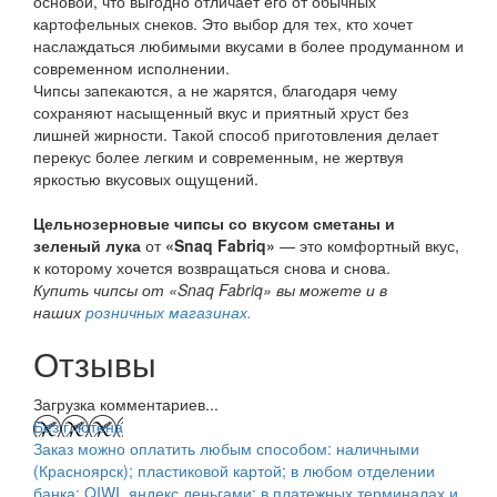
основой, что выгодно отличает его от обычных
картофельных снеков. Это выбор для тех, кто хочет
наслаждаться любимыми вкусами в более продуманном и
современном исполнении.
Чипсы запекаются, а не жарятся, благодаря чему
сохраняют насыщенный вкус и приятный хруст без
лишней жирности. Такой способ приготовления делает
перекус более легким и современным, не жертвуя
яркостью вкусовых ощущений.
Цельнозерновые чипсы со вкусом сметаны и
зеленый лука
от
«Snaq Fabriq»
— это комфортный вкус,
к которому хочется возвращаться снова и снова.
Купить чипсы от «Snaq Fabriq» вы можете и в
наших
розничных магазинах.
Отзывы
Загрузка комментариев...
Без глютена
Заказ можно оплатить любым способом: наличными
(Красноярск); пластиковой картой; в любом отделении
банка; QIWI, яндекс.деньгами; в платежных терминалах и