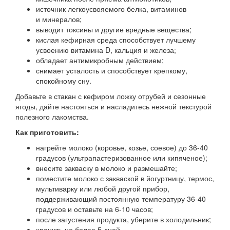
источник легкоусвояемого белка, витаминов
и минералов;
выводит токсины и другие вредные вещества;
кислая кефирная среда способствует лучшему
усвоению витамина D, кальция и железа;
обладает антимикробным действием;
снимает усталость и способствует крепкому,
спокойному сну.
Добавьте в стакан с кефиром ложку отрубей и сезонные
ягоды, дайте настояться и насладитесь нежной текстурой
полезного лакомства.
Как приготовить:
нагрейте молоко (коровье, козье, соевое) до 36-40
градусов (ультрапастеризованное или кипяченое);
внесите закваску в молоко и размешайте;
поместите молоко с закваской в йогуртницу, термос,
мультиварку или любой другой прибор,
поддерживающий постоянную температуру 36-40
градусов и оставьте на 6-10 часов;
после загустения продукта, уберите в холодильник;
хранить не более 5 дней.