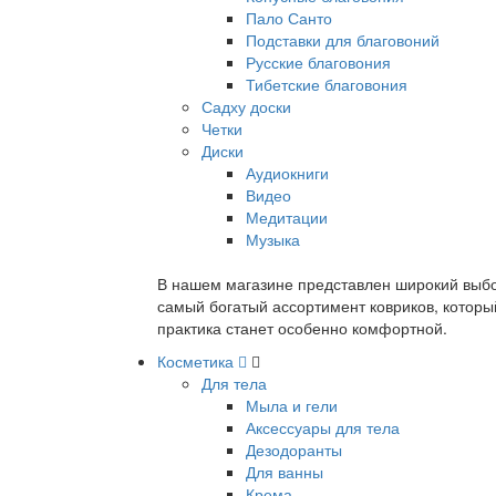
Пало Санто
Подставки для благовоний
Русские благовония
Тибетские благовония
Садху доски
Четки
Диски
Аудиокниги
Видео
Медитации
Музыка
В нашем магазине представлен широкий выбор
самый богатый ассортимент ковриков, которы
практика станет особенно комфортной.
Косметика
Для тела
Мыла и гели
Аксессуары для тела
Дезодоранты
Для ванны
Крема