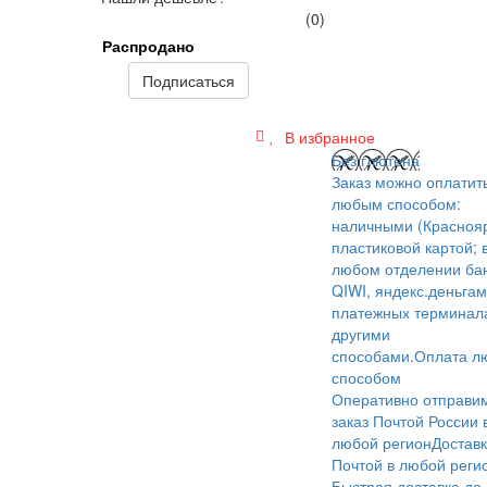
(0)
Распродано
Подписаться
В избранное
Без глютена
Заказ можно оплатит
любым способом:
наличными (Краснояр
пластиковой картой; 
любом отделении бан
QIWI, яндекс.деньгам
платежных терминал
другими
способами.
Оплата л
способом
Оперативно отправи
заказ Почтой России 
любой регион
Достав
Почтой в любой реги
Быстрая доставка до