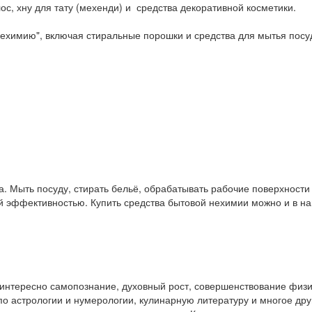
ос, хну для тату (мехенди) и средства декоративной косметики.
ехимию", включая стиральные порошки и средства для мытья посу
. Мыть посуду, стирать бельё, обрабатывать рабочие поверхност
ой эффективностью. Купить средства бытовой нехимии можно и в 
у интересно самопознание, духовный рост, совершенствование физ
и по астрологии и нумерологии, кулинарную литературу и многое др