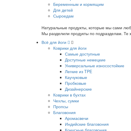
Беременным и кормящим
Для детей
Сыроедам
Натуральные продукты, которые мы сами люб
Мы разделили продукты по подразделам. Те ж
Всё для йоги
Коврики для йоги
Самые доступные
Доступные немецкие
Универсальные износостойкие
Легкие из TPE
Каучуковые
Пробковые
Дизайнерские
Коврики в бухтах
Чехлы, сумки
Пропсы
Благовония
Аромасвечи
Индийские благовония
Конусные благовония