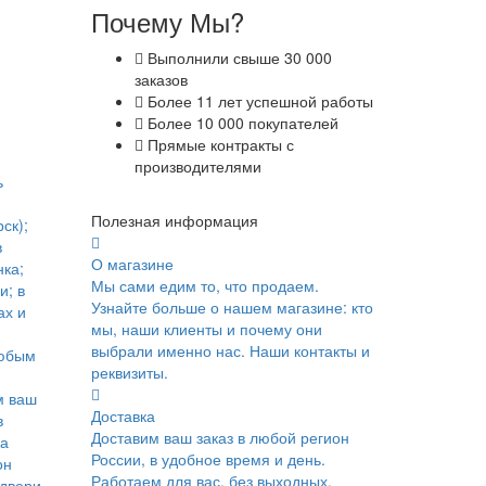
Почему Мы?
Выполнили свыше 30 000
заказов
Более 11 лет успешной работы
Более 10 000 покупателей
Прямые контракты с
производителями
ь
Полезная информация
ск);
в
О магазине
ка;
Мы сами едим то, что продаем.
и; в
Узнайте больше о нашем магазине: кто
ах и
мы, наши клиенты и почему они
выбрали именно нас. Наши контакты и
юбым
реквизиты.
м ваш
Доставка
в
Доставим ваш заказ в любой регион
ка
России, в удобное время и день.
он
Работаем для вас, без выходных.
 двери