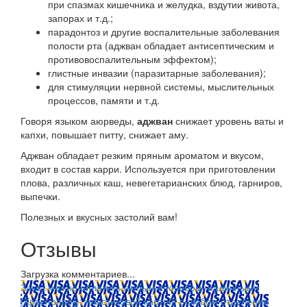
при спазмах кишечника и желудка, вздутии живота,
запорах и т.д.;
парадонтоз и другие воспалительные заболевания
полости рта (аджван обладает антисептическим и
противовоспалительным эффектом);
глистные инвазии (паразитарные заболевания);
для стимуляции нервной системы, мыслительных
процессов, памяти и т.д.
Говоря языком аюрведы,
аджван
снижает уровень ваты и
капхи, повышает питту, снижает аму.
Аджван обладает резким пряным ароматом и вкусом,
входит в состав карри. Используется при приготовлении
плова, различных каш, невегетарианских блюд, гарниров,
выпечки.
Полезных и вкусных застолий вам!
Отзывы
Загрузка комментариев...
Заказ можно оплатить любым способом: наличными
(Красноярск); пластиковой картой; в любом отделении