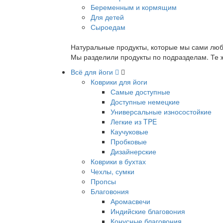
Беременным и кормящим
Для детей
Сыроедам
Натуральные продукты, которые мы сами люб
Мы разделили продукты по подразделам. Те ж
Всё для йоги
Коврики для йоги
Самые доступные
Доступные немецкие
Универсальные износостойкие
Легкие из TPE
Каучуковые
Пробковые
Дизайнерские
Коврики в бухтах
Чехлы, сумки
Пропсы
Благовония
Аромасвечи
Индийские благовония
Конусные благовония