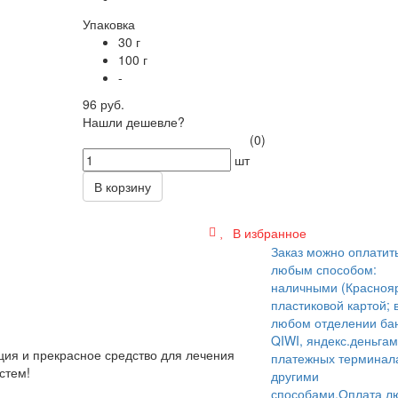
Упаковка
30 г
100 г
-
96 руб.
Нашли дешевле?
(0)
шт
В корзину
В избранное
Заказ можно оплатит
любым способом:
наличными (Краснояр
пластиковой картой; 
любом отделении бан
QIWI, яндекс.деньгам
ия и прекрасное средство для лечения
платежных терминал
стем!
другими
способами.
Оплата л