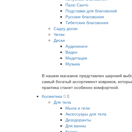
Пало Санто
Подставки для благовоний
Русские благовония
Тибетские благовония
Садху доски
Четки
Диски
Аудиокниги
Видео
Медитации
Музыка
В нашем магазине представлен широкий выбор
самый богатый ассортимент ковриков, которы
практика станет особенно комфортной.
Косметика
Для тела
Мыла и гели
Аксессуары для тела
Дезодоранты
Для ванны
Крема