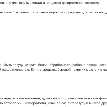
ос, хну для тату (мехенди) и средства декоративной косметики.
ехимию", включая стиральные порошки и средства для мытья посу
. Мыть посуду, стирать бельё, обрабатывать рабочие поверхност
ой эффективностью. Купить средства бытовой нехимии можно и в 
у интересно самопознание, духовный рост, совершенствование физ
и по астрологии и нумерологии, кулинарную литературу и многое др