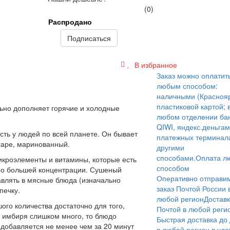
(0)
Распродано
Подписаться
В избранное
Заказ можно оплатит
любым способом:
наличными (Краснояр
пластиковой картой; 
ьно дополняет горячие и холодные
любом отделении бан
QIWI, яндекс.деньгам
ть у людей по всей планете. Он бывает
платежных терминал
харе, маринованный.
другими
способами.
Оплата л
икроэлементы и витамины, которые есть
способом
нно большей концентрации. Сушеный
Оперативно отправи
авлять в мясные блюда (изначально
заказ Почтой России 
печку.
любой регион
Достав
го количества достаточно для того,
Почтой в любой реги
ь имбиря слишком много, то блюдо
Быстрая доставка до
добавляется не менее чем за 20 минут
в любой регион в уд