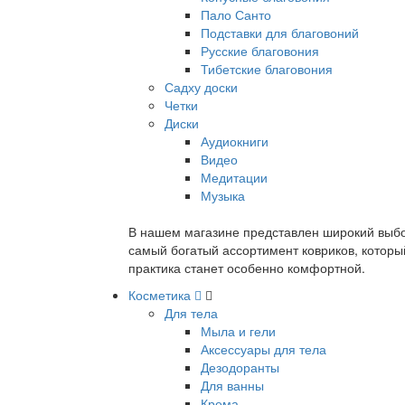
Пало Санто
Подставки для благовоний
Русские благовония
Тибетские благовония
Садху доски
Четки
Диски
Аудиокниги
Видео
Медитации
Музыка
В нашем магазине представлен широкий выбор
самый богатый ассортимент ковриков, которы
практика станет особенно комфортной.
Косметика
Для тела
Мыла и гели
Аксессуары для тела
Дезодоранты
Для ванны
Крема