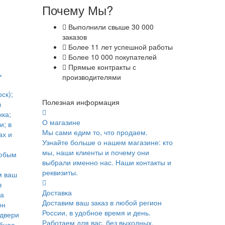
Почему Мы?
Выполнили свыше 30 000
заказов
Более 11 лет успешной работы
Более 10 000 покупателей
Прямые контракты с
ь
производителями
ск);
Полезная информация
в
ка;
О магазине
и; в
Мы сами едим то, что продаем.
ах и
Узнайте больше о нашем магазине: кто
мы, наши клиенты и почему они
юбым
выбрали именно нас. Наши контакты и
реквизиты.
м ваш
в
Доставка
ка
Доставим ваш заказ в любой регион
он
России, в удобное время и день.
 двери
Работаем для вас, без выходных.
обное