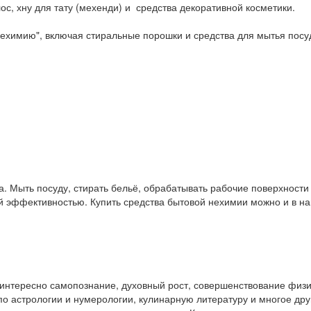
ос, хну для тату (мехенди) и средства декоративной косметики.
ехимию", включая стиральные порошки и средства для мытья посу
. Мыть посуду, стирать бельё, обрабатывать рабочие поверхност
ой эффективностью. Купить средства бытовой нехимии можно и в 
у интересно самопознание, духовный рост, совершенствование физ
и по астрологии и нумерологии, кулинарную литературу и многое др