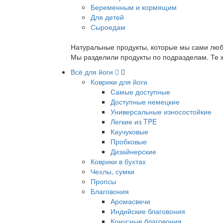
Беременным и кормящим
Для детей
Сыроедам
Натуральные продукты, которые мы сами люб
Мы разделили продукты по подразделам. Те ж
Всё для йоги
Коврики для йоги
Самые доступные
Доступные немецкие
Универсальные износостойкие
Легкие из TPE
Каучуковые
Пробковые
Дизайнерские
Коврики в бухтах
Чехлы, сумки
Пропсы
Благовония
Аромасвечи
Индийские благовония
Конусные благовония