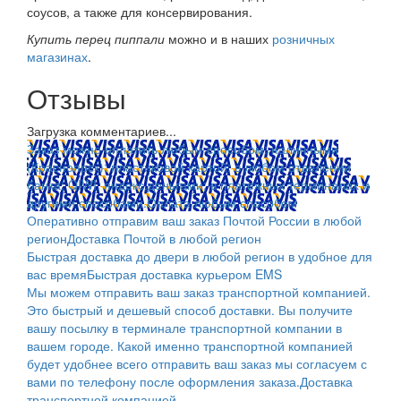
соусов, а также для консервирования.
Купить перец пиппали
можно и в наших
розничных
магазинах
.
Отзывы
Загрузка комментариев...
Заказ можно оплатить любым способом: наличными
(Красноярск); пластиковой картой; в любом отделении
банка; QIWI, яндекс.деньгами; в платежных терминалах и
другими способами.
Оплата любым способом
Оперативно отправим ваш заказ Почтой России в любой
регион
Доставка Почтой в любой регион
Быстрая доставка до двери в любой регион в удобное для
вас время
Быстрая доставка курьером EMS
Мы можем отправить ваш заказ транспортной компанией.
Это быстрый и дешевый способ доставки. Вы получите
вашу посылку в терминале транспортной компании в
вашем городе. Какой именно транспортной компанией
будет удобнее всего отправить ваш заказ мы согласуем с
вами по телефону после оформления заказа.
Доставка
транспортной компанией