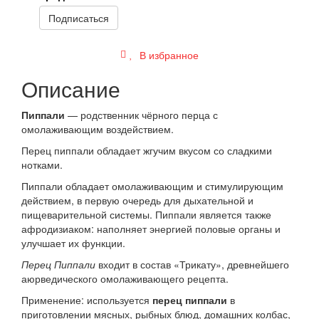
Подписаться
В избранное
Описание
Пиппали
— родственник чёрного перца с
омолаживающим воздействием.
Перец пиппали обладает жгучим вкусом со сладкими
нотками.
Пиппали обладает омолаживающим и стимулирующим
действием, в первую очередь для дыхательной и
пищеварительной системы. Пиппали является также
афродизиаком: наполняет энергией половые органы и
улучшает их функции.
Перец Пиппали
входит в состав «Трикату», древнейшего
аюрведического омолаживающего рецепта.
Применение: используется
перец пиппали
в
приготовлении мясных, рыбных блюд, домашних колбас,