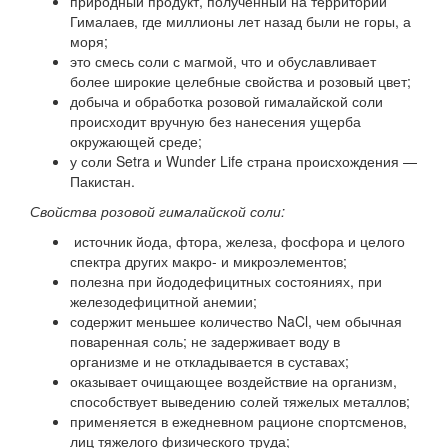
природный продукт, полученный на территории
Гималаев, где миллионы лет назад были не горы, а
моря;
это смесь соли с магмой, что и обуславливает
более широкие целебные свойства и розовый цвет;
добыча и обработка розовой гималайской соли
происходит вручную без нанесения ущерба
окружающей среде;
у соли Setra и Wunder Life страна происхождения —
Пакистан.
Свойства розовой гималайской соли:
источник йода, фтора, железа, фосфора и целого
спектра других макро- и микроэлементов;
полезна при йододефицитных состояниях, при
железодефицитной анемии;
содержит меньшее количество NaCl, чем обычная
поваренная соль; не задерживает воду в
организме и не откладывается в суставах;
оказывает очищающее воздействие на организм,
способствует выведению солей тяжелых металлов;
применяется в ежедневном рационе спортсменов,
лиц тяжелого физического труда;