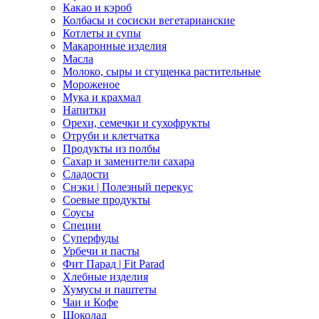
Какао и кэроб
Колбасы и сосиски вегетарианские
Котлеты и супы
Макаронные изделия
Масла
Молоко, сыры и сгущенка растительные
Мороженое
Мука и крахмал
Напитки
Орехи, семечки и сухофрукты
Отруби и клетчатка
Продукты из полбы
Сахар и заменители сахара
Сладости
Снэки | Полезный перекус
Соевые продукты
Соусы
Специи
Суперфуды
Урбечи и пасты
Фит Парад | Fit Parad
Хлебные изделия
Хумусы и паштеты
Чаи и Кофе
Шоколад