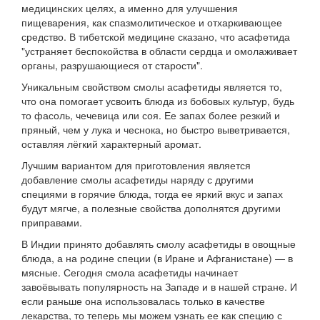
медицинских целях, а именно для улучшения
пищеварения, как спазмолитическое и отхаркивающее
средство. В тибетской медицине сказано, что асафетида
"устраняет беспокойства в области сердца и омолаживает
органы, разрушающиеся от старости".
Уникальным свойством смолы асафетиды является то,
что она помогает усвоить блюда из бобовых культур, будь
то фасоль, чечевица или соя. Ее запах более резкий и
пряный, чем у лука и чеснока, но быстро выветривается,
оставляя лёгкий характерный аромат.
Лучшим вариантом для приготовления является
добавление смолы асафетиды наряду с другими
специями в горячие блюда, тогда ее яркий вкус и запах
будут мягче, а полезные свойства дополнятся другими
приправами.
В Индии принято добавлять смолу асафетиды в овощные
блюда, а на родине специи (в Иране и Афганистане) — в
мясные. Сегодня смола асафетиды начинает
завоёвывать популярность на Западе и в нашей стране. И
если раньше она использовалась только в качестве
лекарства, то теперь мы можем узнать ее как специю с