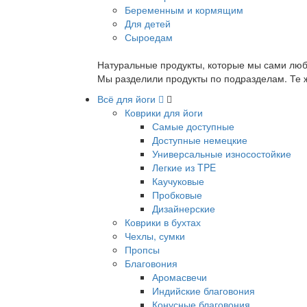
Беременным и кормящим
Для детей
Сыроедам
Натуральные продукты, которые мы сами люб
Мы разделили продукты по подразделам. Те ж
Всё для йоги
Коврики для йоги
Самые доступные
Доступные немецкие
Универсальные износостойкие
Легкие из TPE
Каучуковые
Пробковые
Дизайнерские
Коврики в бухтах
Чехлы, сумки
Пропсы
Благовония
Аромасвечи
Индийские благовония
Конусные благовония