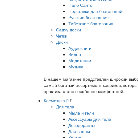
Пало Санто
Подставки для благовоний
Русские благовония
Тибетские благовония
Садху доски
Четки
Диски
Аудиокниги
Видео
Медитации
Музыка
В нашем магазине представлен широкий выбор
самый богатый ассортимент ковриков, которы
практика станет особенно комфортной.
Косметика
Для тела
Мыла и гели
Аксессуары для тела
Дезодоранты
Для ванны
Крема