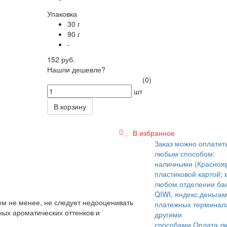
Упаковка
30 г
90 г
-
152 руб.
Нашли дешевле?
(0)
шт
В корзину
В избранное
Заказ можно оплатит
любым способом:
наличными (Краснояр
пластиковой картой; 
любом отделении бан
QIWI, яндекс.деньгам
ем не менее, не следует недооценивать
платежных терминал
ых ароматических оттенков и
другими
способами.
Оплата л