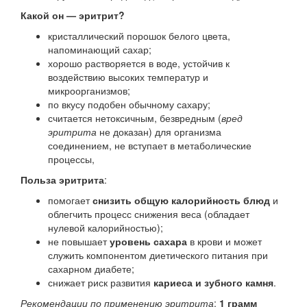
Какой он — эритрит?
кристаллический порошок белого цвета,
напоминающий сахар;
хорошо растворяется в воде, устойчив к
воздействию высоких температур и
микроорганизмов;
по вкусу подобен обычному сахару;
считается нетоксичным, безвредным (
вред
эритрита
не доказан) для организма
соединением, не вступает в метаболические
процессы,
Польза эритрита
:
помогает
снизить общую калорийность блюд
и
облегчить процесс снижения веса (обладает
нулевой калорийностью);
не повышает
уровень сахара
в крови и может
служить компонентом диетического питания при
сахарном диабете;
снижает риск развития
кариеса и зубного камня
.
Рекомендации по применению эритрита
:
1 грамм