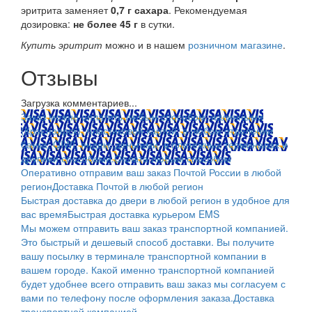
эритрита заменяет
0,7 г сахара
. Рекомендуемая
дозировка:
не более 45 г
в сутки.
Купить эритрит
можно и в нашем
розничном магазине
.
Отзывы
Загрузка комментариев...
Заказ можно оплатить любым способом: наличными
(Красноярск); пластиковой картой; в любом отделении
банка; QIWI, яндекс.деньгами; в платежных терминалах и
другими способами.
Оплата любым способом
Оперативно отправим ваш заказ Почтой России в любой
регион
Доставка Почтой в любой регион
Быстрая доставка до двери в любой регион в удобное для
вас время
Быстрая доставка курьером EMS
Мы можем отправить ваш заказ транспортной компанией.
Это быстрый и дешевый способ доставки. Вы получите
вашу посылку в терминале транспортной компании в
вашем городе. Какой именно транспортной компанией
будет удобнее всего отправить ваш заказ мы согласуем с
вами по телефону после оформления заказа.
Доставка
транспортной компанией