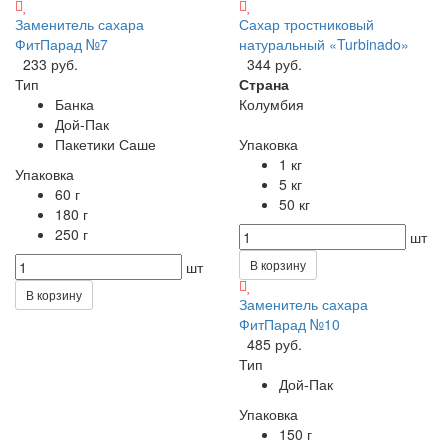
Заменитель сахара
Сахар тростниковый
ФитПарад №7
натуральный «Turbinado»
233 руб.
344 руб.
Тип
Страна
Банка
Колумбия
Дой-Пак
Пакетики Саше
Упаковка
1 кг
Упаковка
5 кг
60 г
50 кг
180 г
250 г
шт
В корзину
шт
В корзину
Заменитель сахара
ФитПарад №10
485 руб.
Тип
Дой-Пак
Упаковка
150 г