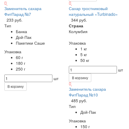
Заменитель сахара
Сахар тростниковый
ФитПарад №7
натуральный «Turbinado»
233 руб.
344 руб.
Тип
Страна
Банка
Колумбия
Дой-Пак
Пакетики Саше
Упаковка
1 кг
Упаковка
5 кг
60 г
50 кг
180 г
250 г
шт
В корзину
шт
В корзину
Заменитель сахара
ФитПарад №10
485 руб.
Тип
Дой-Пак
Упаковка
150 г