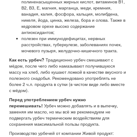
полиненасыщенных жирных кислот, витаминов В1,
В2, В3, Е, магния, марганца, меди, кремния,
ванадия, калия, фосфора, кальция, молибдена,
никеля, йода, цинка, железа, бора и олова. Также в
кедровом орехе высоко содержание
антиоксидантов;
полезен при иммунодефицитах, нервных
расстройствах, туберкулезе, заболеваниях почек,
мочевого пузыря, желудочно-кишечного тракта.
Как есть урбеч?
Традиционно урбеч смешивают с
мёдом, после чего либо намазывают получившуюся
массу на хлеб, либо кушают ложкой в качестве вкусного и
полезного снадобья. Рекомендовано употреблять не
более 2 ч.л. продукта в сутки (в чистом виде либо вместе
с мёдом).
Перед употреблением урбеч нужно
перемешивать!
Урбеч можно добавлять и в выпечку,
заменяя им масло, но мы всё же рекомендуем не
подвергать урбеч термическим воздействиям для
сохранения максимальной пользы продукта.
Производство урбечей от компании Живой продукт: