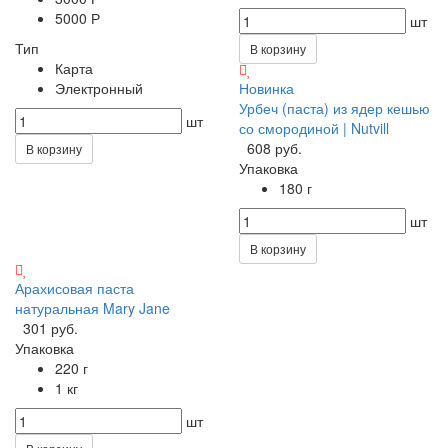
5000 Р
шт
Тип
В корзину
Карта
Электронный
Новинка
Урбеч (паста) из ядер кешью
шт
со смородиной | Nutvill
608 руб.
В корзину
Упаковка
180 г
шт
В корзину
Арахисовая паста
натуральная Mary Jane
301 руб.
Упаковка
220 г
1 кг
шт