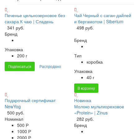
Печенье цельнозерновое без
Чай Черный с саган-дайлей
сахара К чаю | Сладень
и бергамотом | Siberium
341 руб.
498 руб.
Бренд
Бренд
Упаковка
200 г
Тип
коробка
Подписаться
Распродано
Упаковка
40 г
В корзину
Подарочный сертификат
Новинка
NewYog
Молоко мультиореховое
500 руб.
«Protein» | Zinus
Номинал
282 руб.
500 Р
Бренд
1000 Р
2000 Р