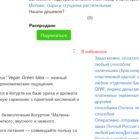
Молоко, сыры и сгущенка растительные
Нашли дешевле?
(0)
Распродано
Подписаться
В избранное
Заказ можно оплатит
любым способом:
наличными (Краснояр
пластиковой картой; 
к” Vegan Green Idea
— нежный
любом отделении бан
астрономические ощущения.
QIWI, яндекс.деньгам
 в йогурте на базе ореха и аромата
платежных терминал
ную гармонию с приятной кислинкой и
другими
способами.
Оплата л
способом
с безмолочным йогуртом “Малина-
Оперативно отправи
гкого, вкусного и нежного.
заказ Почтой России 
ного питания — совмещайте пользу со
любой регион
Достав
Почтой в любой реги