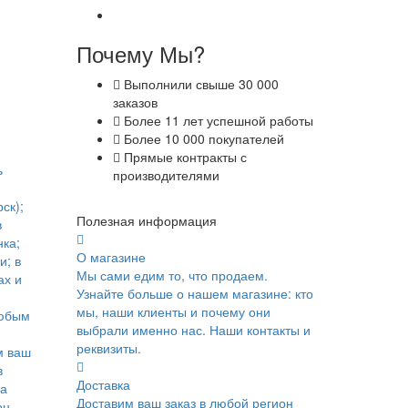
Почему Мы?
Выполнили свыше 30 000
заказов
Более 11 лет успешной работы
Более 10 000 покупателей
Прямые контракты с
ь
производителями
ск);
Полезная информация
в
ка;
О магазине
и; в
Мы сами едим то, что продаем.
ах и
Узнайте больше о нашем магазине: кто
мы, наши клиенты и почему они
юбым
выбрали именно нас. Наши контакты и
реквизиты.
м ваш
в
Доставка
ка
Доставим ваш заказ в любой регион
он