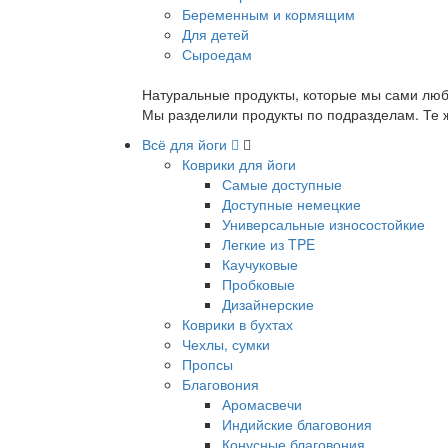
Беременным и кормящим
Для детей
Сыроедам
Натуральные продукты, которые мы сами люб
Мы разделили продукты по подразделам. Те ж
Всё для йоги
Коврики для йоги
Самые доступные
Доступные немецкие
Универсальные износостойкие
Легкие из TPE
Каучуковые
Пробковые
Дизайнерские
Коврики в бухтах
Чехлы, сумки
Пропсы
Благовония
Аромасвечи
Индийские благовония
Конусные благовония