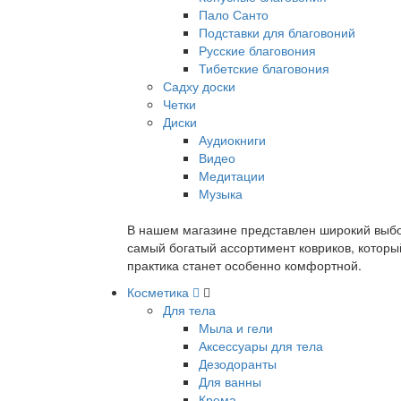
Пало Санто
Подставки для благовоний
Русские благовония
Тибетские благовония
Садху доски
Четки
Диски
Аудиокниги
Видео
Медитации
Музыка
В нашем магазине представлен широкий выбор
самый богатый ассортимент ковриков, которы
практика станет особенно комфортной.
Косметика
Для тела
Мыла и гели
Аксессуары для тела
Дезодоранты
Для ванны
Крема