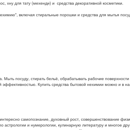
ос, хну для тату (мехенди) и средства декоративной косметики.
ехимию", включая стиральные порошки и средства для мытья посу
. Мыть посуду, стирать бельё, обрабатывать рабочие поверхност
ой эффективностью. Купить средства бытовой нехимии можно и в 
у интересно самопознание, духовный рост, совершенствование физ
и по астрологии и нумерологии, кулинарную литературу и многое др