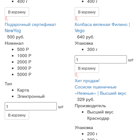
400 г
400 г
В корзину
В корзину
Подарочный сертификат
Колбаса вяленая Филино |
NewYog
Vego
500 руб.
640 руб.
Номинал
Упаковка
500 Р
300 г
1000 Р
шт
2000 Р
3000 Р
В корзину
5000 Р
Хит продаж!
Тип
Сосиски пшеничные
Карта
«Нежные» | Высший вкус
Электронный
329 руб.
Производитель
шт
Высший вкус
В корзину
Краснодар
Упаковка
200 г
300 г