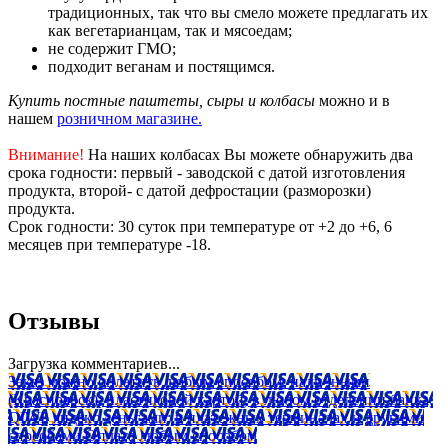
традиционных, так что вы смело можете предлагать их
как вегетарианцам, так и мясоедам;
не содержит ГМО;
подходит веганам и постящимся.
Купить постные паштеты, сыры и колбасы
можно и в
нашем
розничном магазине.
Внимание!
На наших колбасах Вы можете обнаружить два
срока годности: первый - заводской с датой изготовления
продукта, второй- с датой дефростации (разморозки)
продукта.
Срок годности: 30 суток при температуре от +2 до +6, 6
месяцев при температуре -18.
Отзывы
Загрузка комментариев...
Заказ можно оплатить любым способом: наличными
(Красноярск); пластиковой картой; в любом отделении банка;
QIWI, яндекс.деньгами; в платежных терминалах и другими
способами.
Оплата любым способом