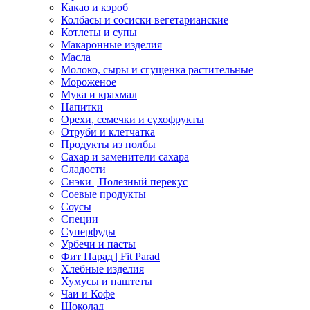
Какао и кэроб
Колбасы и сосиски вегетарианские
Котлеты и супы
Макаронные изделия
Масла
Молоко, сыры и сгущенка растительные
Мороженое
Мука и крахмал
Напитки
Орехи, семечки и сухофрукты
Отруби и клетчатка
Продукты из полбы
Сахар и заменители сахара
Сладости
Снэки | Полезный перекус
Соевые продукты
Соусы
Специи
Суперфуды
Урбечи и пасты
Фит Парад | Fit Parad
Хлебные изделия
Хумусы и паштеты
Чаи и Кофе
Шоколад