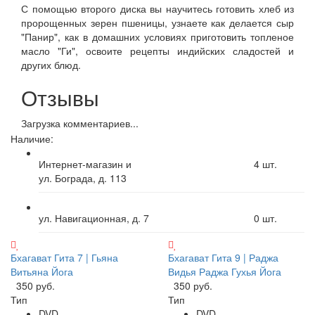
С помощью второго диска вы научитесь готовить хлеб из
пророщенных зерен пшеницы, узнаете как делается сыр
"Панир", как в домашних условиях приготовить топленое
масло "Ги", освоите рецепты индийских сладостей и
других блюд.
Отзывы
Загрузка комментариев...
Наличие:
Интернет-магазин и
4
шт.
ул. Бограда, д. 113
ул. Навигационная, д. 7
0
шт.
Бхагават Гита 7 | Гьяна
Бхагават Гита 9 | Раджа
Витьяна Йога
Видья Раджа Гухья Йога
350 руб.
350 руб.
Тип
Тип
DVD
DVD