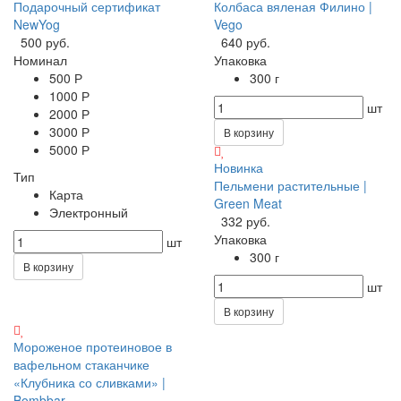
Подарочный сертификат
Колбаса вяленая Филино |
NewYog
Vego
500 руб.
640 руб.
Номинал
Упаковка
500 Р
300 г
1000 Р
шт
2000 Р
3000 Р
В корзину
5000 Р
Новинка
Тип
Пельмени растительные |
Карта
Green Meat
Электронный
332 руб.
Упаковка
шт
300 г
В корзину
шт
В корзину
Мороженое протеиновое в
вафельном стаканчике
«Клубника со сливками» |
Bombbar