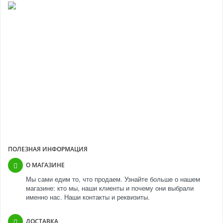
ПОЧЕМУ МЫ?
Выполнили свыше 30 000 заказов
Более 11 лет успешной работы
Более 10 000 покупателей
Прямые контракты с производителями
ПОЛЕЗНАЯ ИНФОРМАЦИЯ
О МАГАЗИНЕ
Мы сами едим то, что продаем. Узнайте больше о нашем
магазине: кто мы, наши клиенты и почему они выбрали
именно нас. Наши контакты и реквизиты.
ДОСТАВКА