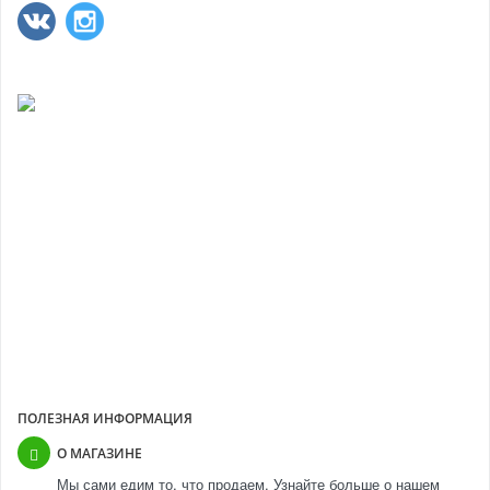
ПОЧЕМУ МЫ?
Выполнили свыше 30 000 заказов
Более 11 лет успешной работы
Более 10 000 покупателей
Прямые контракты с производителями
ПОЛЕЗНАЯ ИНФОРМАЦИЯ
О МАГАЗИНЕ
Мы сами едим то, что продаем. Узнайте больше о нашем