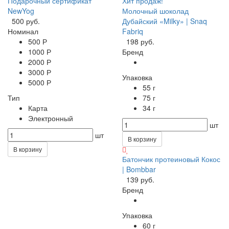
Подарочный сертификат
Хит продаж!
NewYog
Молочный шоколад
500 руб.
Дубайский «Milky» | Snaq
Номинал
Fabriq
500 Р
198 руб.
1000 Р
Бренд
2000 Р
3000 Р
Упаковка
5000 Р
55 г
Тип
75 г
Карта
34 г
Электронный
шт
шт
В корзину
В корзину
Батончик протеиновый Кокос
| Bombbar
139 руб.
Бренд
Упаковка
60 г