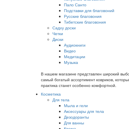
Пало Санто
Подставки для благовоний
Русские благовония
Тибетские благовония
Садху доски
Четки
Диски
Аудиокниги
Видео
Медитации
Музыка
В нашем магазине представлен широкий выбор
самый богатый ассортимент ковриков, которы
практика станет особенно комфортной.
Косметика
Для тела
Мыла и гели
Аксессуары для тела
Дезодоранты
Для ванны
Крема