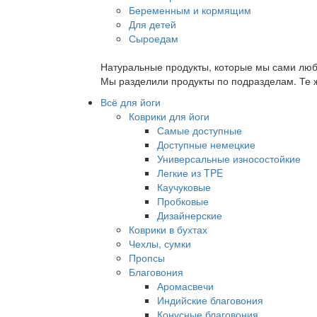
Беременным и кормящим
Для детей
Сыроедам
Натуральные продукты, которые мы сами люб
Мы разделили продукты по подразделам. Те ж
Всё для йоги
Коврики для йоги
Самые доступные
Доступные немецкие
Универсальные износостойкие
Легкие из TPE
Каучуковые
Пробковые
Дизайнерские
Коврики в бухтах
Чехлы, сумки
Пропсы
Благовония
Аромасвечи
Индийские благовония
Конусные благовония