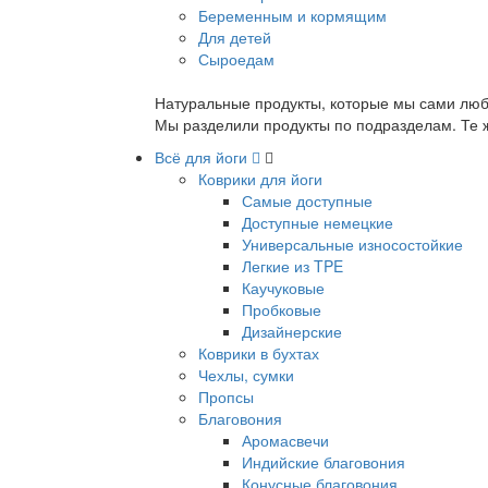
Беременным и кормящим
Для детей
Сыроедам
Натуральные продукты, которые мы сами люб
Мы разделили продукты по подразделам. Те ж
Всё для йоги
Коврики для йоги
Самые доступные
Доступные немецкие
Универсальные износостойкие
Легкие из TPE
Каучуковые
Пробковые
Дизайнерские
Коврики в бухтах
Чехлы, сумки
Пропсы
Благовония
Аромасвечи
Индийские благовония
Конусные благовония