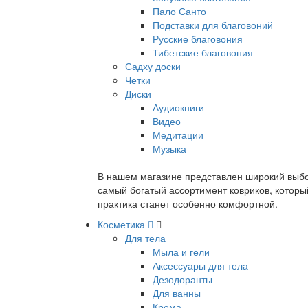
Пало Санто
Подставки для благовоний
Русские благовония
Тибетские благовония
Садху доски
Четки
Диски
Аудиокниги
Видео
Медитации
Музыка
В нашем магазине представлен широкий выбор
самый богатый ассортимент ковриков, которы
практика станет особенно комфортной.
Косметика
Для тела
Мыла и гели
Аксессуары для тела
Дезодоранты
Для ванны
Крема