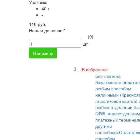
Упаковка
40 г
-
110 руб.
Нашли дешевле?
(0)
шт
В корзину
В избранное
Без глютена
Заказ можно оплатит
любым способом:
наличными (Краснояр
пластиковой картой; 
любом отделении бан
QIWI, яндекс.деньгам
платежных терминал
другими
способами.
Оплата л
способом