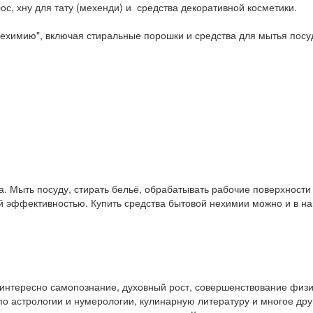
ос, хну для тату (мехенди) и средства декоративной косметики.
ехимию", включая стиральные порошки и средства для мытья посу
. Мыть посуду, стирать бельё, обрабатывать рабочие поверхност
ой эффективностью. Купить средства бытовой нехимии можно и в 
у интересно самопознание, духовный рост, совершенствование физ
и по астрологии и нумерологии, кулинарную литературу и многое др