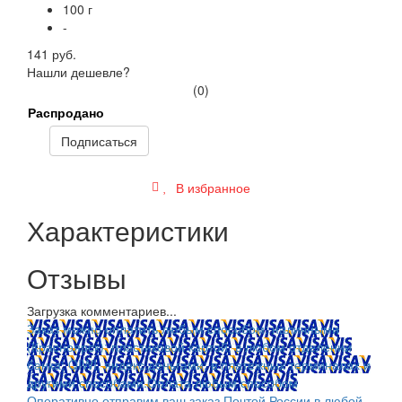
100 г
-
141 руб.
Нашли дешевле?
(0)
Распродано
Подписаться
В избранное
Характеристики
Отзывы
Загрузка комментариев...
Заказ можно оплатить любым способом: наличными
(Красноярск); пластиковой картой; в любом отделении
банка; QIWI, яндекс.деньгами; в платежных терминалах и
другими способами.
Оплата любым способом
Оперативно отправим ваш заказ Почтой России в любой