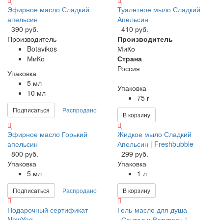
Эфирное масло Сладкий
Туалетное мыло Сладкий
апельсин
Апельсин
390 руб.
410 руб.
Производитель
Производитель
Botavikos
МиКо
МиКо
Страна
Россия
Упаковка
5 мл
Упаковка
10 мл
75 г
Подписаться
Распродано
В корзину
Эфирное масло Горький
Жидкое мыло Сладкий
апельсин
Апельсин | Freshbubble
800 руб.
299 руб.
Упаковка
Упаковка
5 мл
1 л
Подписаться
Распродано
В корзину
Подарочный сертификат
Гель-масло для душа
NewYog
«Сантал и Ветивер» |