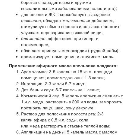
борется с парадонтозом и другими
воспалительными заболеваниями полости рта);
для печени и ЖКТ: способствует выведению
токсинов
, обладает
желчегонным
действием,
стимулирует обмен веществ и повышает аппетит,
улучшает переваривание тяжелой пищи;
для женщин
: эффективен при гипер- и
полименорее;
облегчает приступы стенокардии (грудной жабы);
ароматизирует помещение и отпугивает моль.
Применение эфирного масла апельсина сладкого:
Аромалампа: 3-5 капель на 15 кв.м. площади
помещения; аромамедальоны: 1-3 капли;
Ингаляции: 2-3 капли 5-7 минут;
Для бань и саун: 5-7 капель на 1 сеанс;
Косметический лед: 5 капель апельсина смешать с
1 ч.л. меда, растворить в 200 мл воды, заморозить,
протирать лицо, шею, зону декольте;
Раствор для полоскания полости рта: 2-3
капли эфира с 0,5 ч.л. соды, соли
или меда растворить в стакане теплой воды;
Аппликации на десны: 5 капель масла с маслом