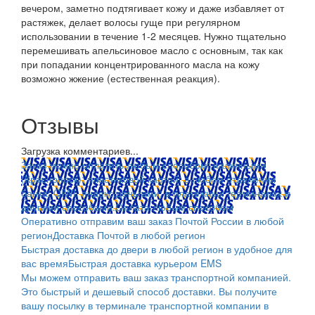
вечером, заметно подтягивает кожу и даже избавляет от
растяжек, делает волосы гуще при регулярном
использовании в течение 1-2 месяцев. Нужно тщательно
перемешивать апельсиновое масло с основным, так как
при попадании концентрированного масла на кожу
возможно жжение (естественная реакция).
Отзывы
Загрузка комментариев...
Заказ можно оплатить любым способом: наличными
(Красноярск); пластиковой картой; в любом отделении
банка; QIWI, яндекс.деньгами; в платежных терминалах и
другими способами.
Оплата любым способом
Оперативно отправим ваш заказ Почтой России в любой
регион
Доставка Почтой в любой регион
Быстрая доставка до двери в любой регион в удобное для
вас время
Быстрая доставка курьером EMS
Мы можем отправить ваш заказ транспортной компанией.
Это быстрый и дешевый способ доставки. Вы получите
вашу посылку в терминале транспортной компании в