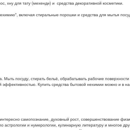
ос, хну для тату (мехенди) и средства декоративной косметики.
ехимию", включая стиральные порошки и средства для мытья посу
. Мыть посуду, стирать бельё, обрабатывать рабочие поверхност
ой эффективностью. Купить средства бытовой нехимии можно и в 
у интересно самопознание, духовный рост, совершенствование физ
и по астрологии и нумерологии, кулинарную литературу и многое др