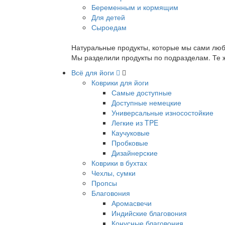
Беременным и кормящим
Для детей
Сыроедам
Натуральные продукты, которые мы сами люб
Мы разделили продукты по подразделам. Те ж
Всё для йоги
Коврики для йоги
Самые доступные
Доступные немецкие
Универсальные износостойкие
Легкие из TPE
Каучуковые
Пробковые
Дизайнерские
Коврики в бухтах
Чехлы, сумки
Пропсы
Благовония
Аромасвечи
Индийские благовония
Конусные благовония