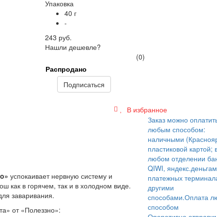
Упаковка
40 г
-
243 руб.
Нашли дешевле?
(0)
Распродано
Подписаться
В избранное
Заказ можно оплатит
любым способом:
наличными (Краснояр
пластиковой картой; 
любом отделении бан
QIWI, яндекс.деньгам
no»
успокаивает нервную систему и
платежных терминал
ш как в горячем, так и в холодном виде.
другими
 для заваривания.
способами.
Оплата л
способом
та» от «Полеззно»:
Оперативно отправи