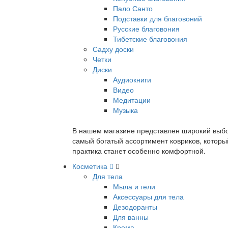
Пало Санто
Подставки для благовоний
Русские благовония
Тибетские благовония
Садху доски
Четки
Диски
Аудиокниги
Видео
Медитации
Музыка
В нашем магазине представлен широкий выбор
самый богатый ассортимент ковриков, которы
практика станет особенно комфортной.
Косметика
Для тела
Мыла и гели
Аксессуары для тела
Дезодоранты
Для ванны
Крема