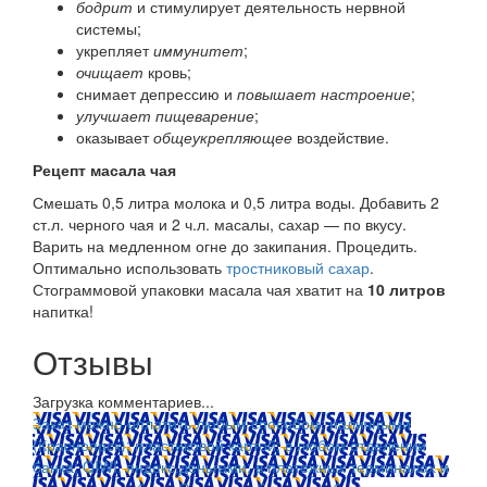
бодрит
и стимулирует деятельность нервной
системы;
укрепляет
иммунитет
;
очищает
кровь;
снимает депрессию и
повышает настроение
;
улучшает пищеварение
;
оказывает
общеукрепляющее
воздействие.
Рецепт масала чая
Смешать 0,5 литра молока и 0,5 литра воды. Добавить 2
ст.л. черного чая и 2 ч.л. масалы, сахар — по вкусу.
Варить на медленном огне до закипания. Процедить.
Оптимально использовать
тростниковый сахар
.
Стограммовой упаковки масала чая хватит на
10 литров
напитка!
Отзывы
Загрузка комментариев...
Заказ можно оплатить любым способом: наличными
(Красноярск); пластиковой картой; в любом отделении
банка; QIWI, яндекс.деньгами; в платежных терминалах и