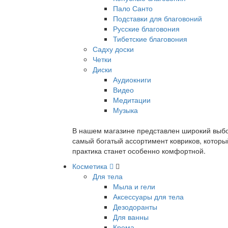
Пало Санто
Подставки для благовоний
Русские благовония
Тибетские благовония
Садху доски
Четки
Диски
Аудиокниги
Видео
Медитации
Музыка
В нашем магазине представлен широкий выбор
самый богатый ассортимент ковриков, которы
практика станет особенно комфортной.
Косметика
Для тела
Мыла и гели
Аксессуары для тела
Дезодоранты
Для ванны
Крема