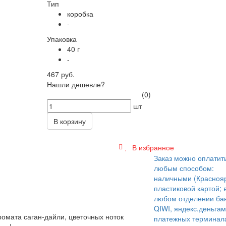
Тип
коробка
-
Упаковка
40 г
-
467 руб.
Нашли дешевле?
(0)
шт
В корзину
В избранное
Заказ можно оплатит
любым способом:
наличными (Краснояр
пластиковой картой; 
любом отделении бан
QIWI, яндекс.деньгам
омата саган-дайли, цветочных ноток
платежных терминал