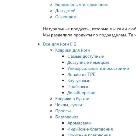
Беременным и кормящим
Для детей
Сыроедам
Натуральные продукты, которые мы сами люб
Мы разделили продукты по подразделам. Те ж
Всё для йоги
Коврики для йоги
Самые доступные
Доступные немецкие
Универсальные износостойкие
Легкие из TPE
Каучуковые
Пробковые
Дизайнерские
Коврики в бухтах
Чехлы, сумки
Пропсы
Благовония
Аромасвечи
Индийские благовония
Конусные благовония