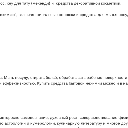
ос, хну для тату (мехенди) и средства декоративной косметики.
ехимию", включая стиральные порошки и средства для мытья посу
. Мыть посуду, стирать бельё, обрабатывать рабочие поверхност
ой эффективностью. Купить средства бытовой нехимии можно и в 
у интересно самопознание, духовный рост, совершенствование физ
и по астрологии и нумерологии, кулинарную литературу и многое др