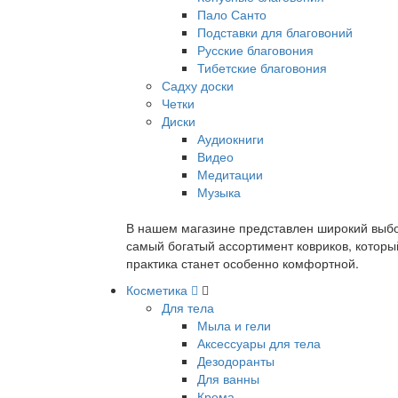
Пало Санто
Подставки для благовоний
Русские благовония
Тибетские благовония
Садху доски
Четки
Диски
Аудиокниги
Видео
Медитации
Музыка
В нашем магазине представлен широкий выбор
самый богатый ассортимент ковриков, которы
практика станет особенно комфортной.
Косметика
Для тела
Мыла и гели
Аксессуары для тела
Дезодоранты
Для ванны
Крема