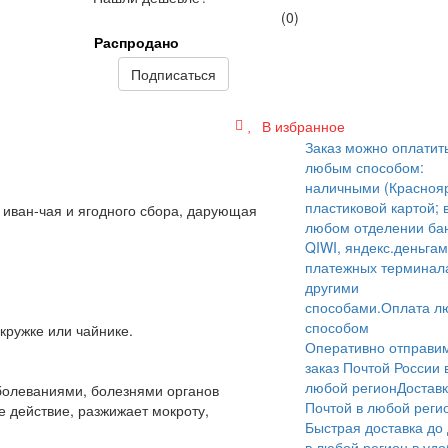
(0)
Распродано
Подписаться
В избранное
Заказ можно оплатит
любым способом:
наличными (Краснояр
пластиковой картой; 
иван-чая и ягодного сбора, дарующая
любом отделении бан
QIWI, яндекс.деньгам
платежных терминал
другими
способами.
Оплата л
способом
кружке или чайнике.
Оперативно отправи
заказ Почтой России 
любой регион
Достав
болеваниями, болезнями органов
Почтой в любой реги
 действие, разжижает мокроту,
Быстрая доставка до
в любой регион в уд