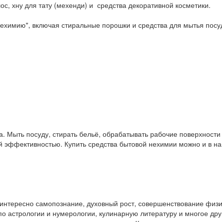
ос, хну для тату (мехенди) и средства декоративной косметики.
ехимию", включая стиральные порошки и средства для мытья посу
. Мыть посуду, стирать бельё, обрабатывать рабочие поверхност
ой эффективностью. Купить средства бытовой нехимии можно и в 
у интересно самопознание, духовный рост, совершенствование физ
и по астрологии и нумерологии, кулинарную литературу и многое др