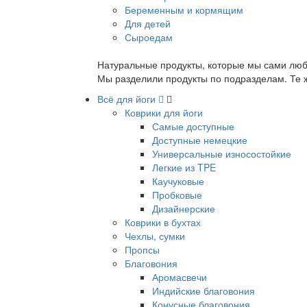
Беременным и кормящим
Для детей
Сыроедам
Натуральные продукты, которые мы сами люб
Мы разделили продукты по подразделам. Те ж
Всё для йоги
Коврики для йоги
Самые доступные
Доступные немецкие
Универсальные износостойкие
Легкие из TPE
Каучуковые
Пробковые
Дизайнерские
Коврики в бухтах
Чехлы, сумки
Пропсы
Благовония
Аромасвечи
Индийские благовония
Конусные благовония