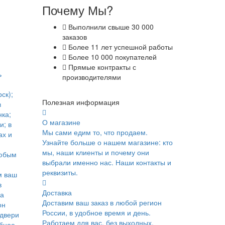
Почему Мы?
Выполнили свыше 30 000
заказов
Более 11 лет успешной работы
Более 10 000 покупателей
Прямые контракты с
ь
производителями
ск);
Полезная информация
в
ка;
О магазине
и; в
Мы сами едим то, что продаем.
ах и
Узнайте больше о нашем магазине: кто
мы, наши клиенты и почему они
юбым
выбрали именно нас. Наши контакты и
реквизиты.
м ваш
в
Доставка
ка
Доставим ваш заказ в любой регион
он
России, в удобное время и день.
 двери
Работаем для вас, без выходных.
обное