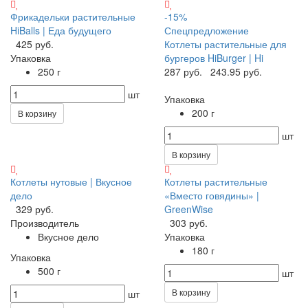
Фрикадельки растительные
-15%
HiBalls | Еда будущего
Спецпредложение
425 руб.
Котлеты растительные для
Упаковка
бургеров HiBurger | Hi
250 г
287 руб.
243.95 руб.
шт
Упаковка
200 г
В корзину
шт
В корзину
Котлеты нутовые | Вкусное
Котлеты растительные
дело
«Вместо говядины» |
329 руб.
GreenWise
Производитель
303 руб.
Вкусное дело
Упаковка
180 г
Упаковка
500 г
шт
В корзину
шт