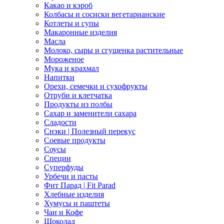
Какао и кэроб
Колбасы и сосиски вегетарианские
Котлеты и супы
Макаронные изделия
Масла
Молоко, сыры и сгущенка растительные
Мороженое
Мука и крахмал
Напитки
Орехи, семечки и сухофрукты
Отруби и клетчатка
Продукты из полбы
Сахар и заменители сахара
Сладости
Снэки | Полезный перекус
Соевые продукты
Соусы
Специи
Суперфуды
Урбечи и пасты
Фит Парад | Fit Parad
Хлебные изделия
Хумусы и паштеты
Чаи и Кофе
Шоколад