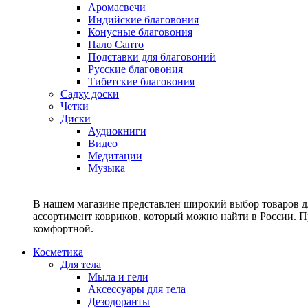
Аромасвечи
Индийские благовония
Конусные благовония
Пало Санто
Подставки для благовоний
Русские благовония
Тибетские благовония
Садху доски
Четки
Диски
Аудиокниги
Видео
Медитации
Музыка
В нашем магазине представлен широкий выбор товаров дл
ассортимент ковриков, который можно найти в России. П
комфортной.
Косметика
Для тела
Мыла и гели
Аксессуары для тела
Дезодоранты