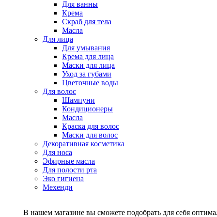
Для ванны
Крема
Скраб для тела
Масла
Для лица
Для умывания
Крема для лица
Маски для лица
Уход за губами
Цветочные воды
Для волос
Шампуни
Кондиционеры
Масла
Краска для волос
Маски для волос
Декоративная косметика
Для носа
Эфирные масла
Для полости рта
Эко гигиена
Мехенди
В нашем магазине вы сможете подобрать для себя оптималь